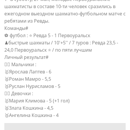
шахматисты в составе 10-ти человек сразились в
ежегодном выездном шахматно-футбольном матче с
ребятами из Ревды.
Команды#
⚽ футбол : ⭐ Ревда 5 - 1 Первоуральск
♟быстрые шахматы / 10'+5'' / 7 туров : Ревда 23,5 -
24,0 Первоуральск ⭐ / по пяти лучшим
Личный результат#
🏃‍♂ Мальчики :
🥇Ярослав Лаптев - 6
🥈Роман Мамро - 5,5
🥉Руслан Нурисламов - 5
🏃‍♀ Девочки :
🥇Мария Климова - 5 (+1 гол)
🥈Злата Кошкина - 4,5
🥉Ангелина Кошкина - 4