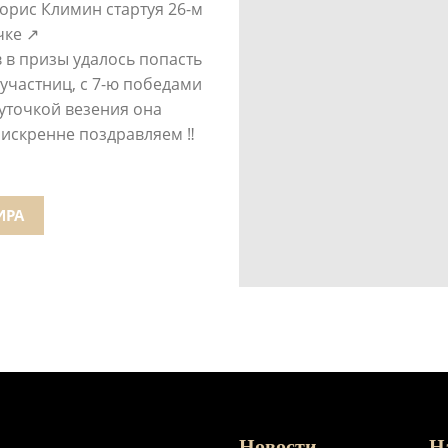
Борис Климин стартуя 26-м
чке ↗
 в призы удалось попасть
 участниц, с 7-ю победами
уточкой везения она
🎉искренне поздравляем ‼
ИРА
Новости
Н