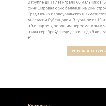
В группе до 11 лет играло 60 мальчиков, 
финишировал с 5-ю баллами на 20-й стро
Среди юных первоуральских шахматистов
Анастасии Лубенцовой. В турнире из 19-и
в 9-и партиях, хорошим перфомансом и ч
взяла серебро🥈среди девочек до 9 лет, 
🎊
РЕЗУЛЬТАТЫ ТУРН
Контакты