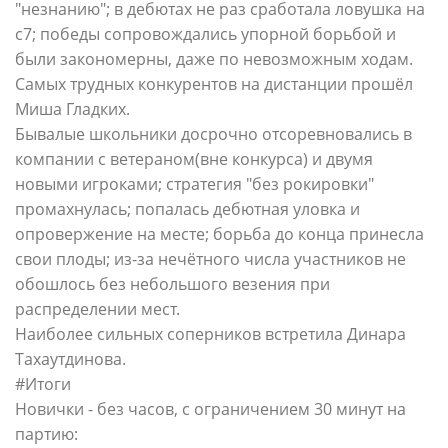
"незнанию"; в дебютах не раз сработала ловушка на
c7; победы сопровождались упорной борьбой и
были закономерны, даже по невозможным ходам.
Самых трудных конкурентов на дистанции прошёл
Миша Гладких.
Бывалые школьники досрочно отсоревновались в
компании с ветераном(вне конкурса) и двумя
новыми игроками; стратегия "без рокировки"
промахнулась; попалась дебютная уловка и
опровержение на месте; борьба до конца принесла
свои плоды; из-за нечётного числа участников не
обошлось без небольшого везения при
распределении мест.
Наиболее сильных соперников встретила Динара
Тахаутдинова.
#Итоги
Новички - без часов, с ограничением 30 минут на
партию: