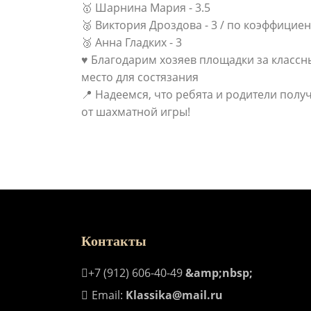
🥇 Шарнина Мария - 3.5
🥈 Виктория Дроздова - 3 / по коэффициен
🥉 Анна Гладких - 3
♥ Благодарим хозяев площадки за классн
место для состязания
📍 Надеемся, что ребята и родители пол
от шахматной игры!
Контакты
+7 (912) 606-40-49
&amp;nbsp;
Email:
Klassika@mail.ru