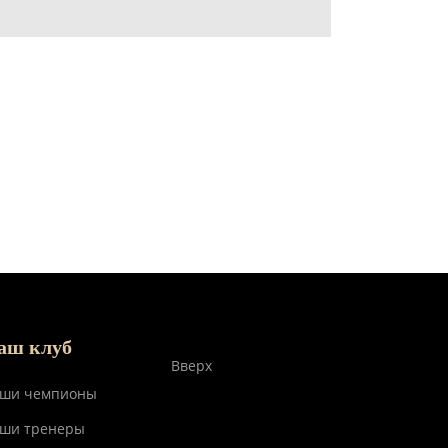
аш клуб
Вверх
ши чемпионы
ши тренеры