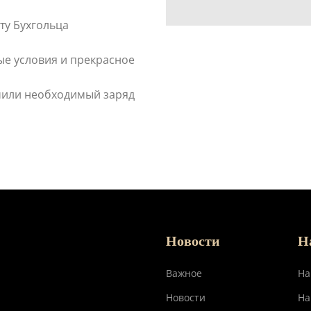
ту Бухгольца
ые условия и прекрасное
учили необходимый заряд
Новости
Н
Важное
На
Новости
На