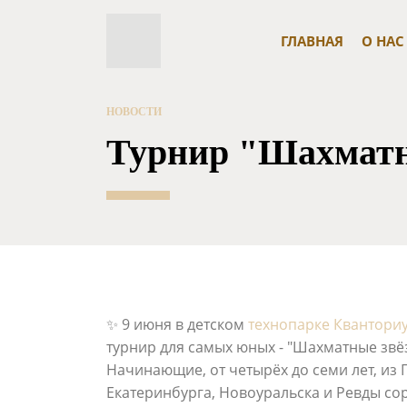
ГЛАВНАЯ
О НАС
НОВОСТИ
Турнир "Шахматн
✨ 9 июня в детском
технопарке Квантори
турнир для самых юных - "Шахматные звё
Начинающие, от четырёх до семи лет, из 
Екатеринбурга, Новоуральска и Ревды сор