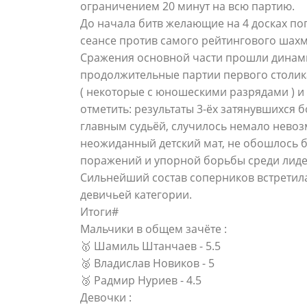
ограничением 20 минут на всю партию.
До начала битв желающие на 4 досках по
сеансе против самого рейтингового шахма
Сражения основной части прошли динам
продолжительные партии первого столика
( некоторые с юношескими разрядами ) и
отметить: результаты 3-ёх затянувшихся
главным судьёй, случилось немало нево
неожиданный детский мат, не обошлось б
поражений и упорной борьбы среди лиде
Сильнейший состав соперников встретил
девичьей категории.
Итоги#
Мальчики в общем зачёте :
🥇 Шамиль Штанчаев - 5.5
🥈 Владислав Новиков - 5
🥉 Радмир Нуриев - 4.5
Девочки :